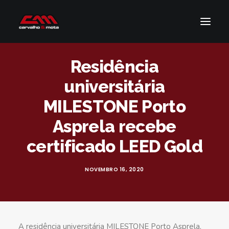
Residência
SOBRE NÓS
universitária
SERVIÇOS
MILESTONE Porto
Asprela recebe
NOTÍCIAS
certificado LEED Gold
CONTACTOS
NOVEMBRO 16, 2020
PESQUISAR
A residência universitária MILESTONE Porto Asprela,