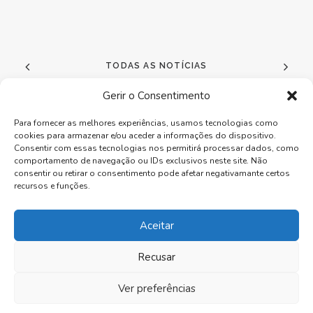
TODAS AS NOTÍCIAS
Gerir o Consentimento
Para fornecer as melhores experiências, usamos tecnologias como
cookies para armazenar e/ou aceder a informações do dispositivo.
Consentir com essas tecnologias nos permitirá processar dados, como
Carvalho & Mota, Lda. | Fábrica de Janelas Eficientes
comportamento de navegação ou IDs exclusivos neste site. Não
consentir ou retirar o consentimento pode afetar negativamante certos
recursos e funções.
Aceitar
Política Privacidade
.
Livro de Reclamações
.
Portal de Denúncia
Recusar
Apoiado pelo Plano de Recuperação e Resiliência
Ver preferências
Apoiado pelo Norte 2030