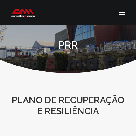
PRR
SOBRE NÓS
SERVIÇOS
NOTÍCIAS
CONTACTOS
PLANO DE RECUPERAÇÃO
E RESILIÊNCIA
PESQUISAR