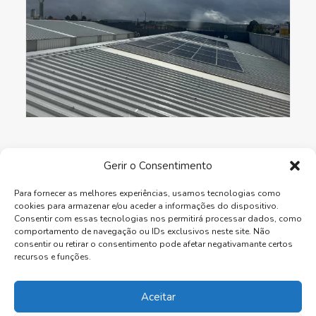
Gerir o Consentimento
Para fornecer as melhores experiências, usamos tecnologias como
cookies para armazenar e/ou aceder a informações do dispositivo.
Consentir com essas tecnologias nos permitirá processar dados, como
Carvalho & Mota, Lda. | Fábrica de Janelas Eficientes
comportamento de navegação ou IDs exclusivos neste site. Não
consentir ou retirar o consentimento pode afetar negativamante certos
recursos e funções.
Aceitar
Política Privacidade
.
Livro de Reclamações
.
Portal de Denúncia